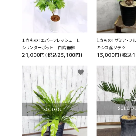
１点もの！エバーフレッシュ Ｌ
1点もの！ザミア・フ
シリンダーポット 白陶器鉢
キシコ産ソテツ
21,000円(税込23,100円)
13,000円(税込1
favorite
SOLD O
SOLD OUT