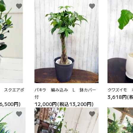
favorite
favorite
Ｌ スクエアポ
パキラ 編み込み L 鉢カバー
クワズイモ 
3,618円(
付
6,500円)
12,000円(税込13,200円)
favorite
favorite