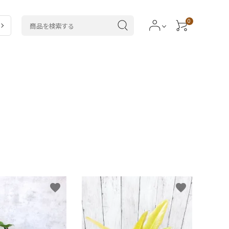
0
ラ
5,000～7,999円
ドラセナ類
類
20,000円～
カラテア類
サボテン・
多肉植物
favorite
favorite