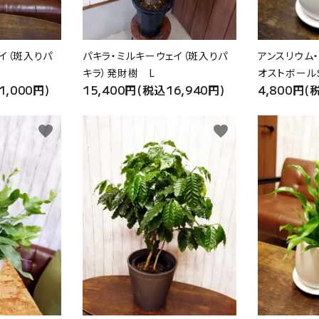
イ（斑入りパ
パキラ・ミルキーウェイ（斑入りパ
アンスリウム
キラ）発財樹 L
オストボール
1,000円)
15,400円(税込16,940円)
4,800円(
favorite
favorite