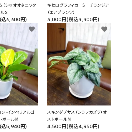
ム（シマオオタニワタ
キセログラフィカ S チランジア
ールＳ
（エアプランツ）
税込3,300円)
3,000円(税込3,300円)
favorite
favorite
ロン・インペリアルゴ
スキンダプサス（シラフカズラ）オ
トボールM
ストボールM
税込5,940円)
4,500円(税込4,950円)