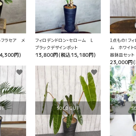
ルフラセア メ
フィロデンドロン・セローム L
1点もの！フ
ブラックデザインポット
ム ホワイト
4,300円)
13,800円(税込15,180円)
器鉢皿セッ
23,000円
favorite
favorite
UT
SOLD OUT
S