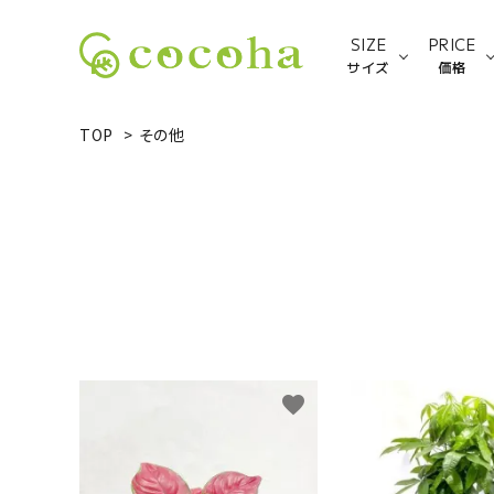
SIZE
PRICE
サイズ
価格
TOP
>
その他
Sサイズ
ACCOUNT MENU
ようこそ ゲスト 様
新規会員登録
ログイン
種類から探す
favorite
サイズから探す
価格から探す