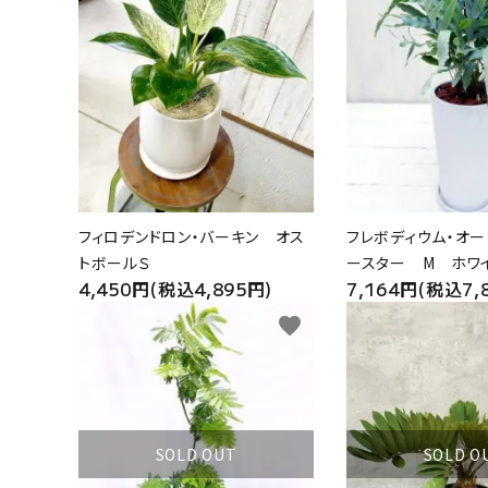
フィロデンドロン・バーキン オス
フレボディウム・オー
トボールＳ
ースター M ホワ
4,450円(税込4,895円)
7,164円(税込7,
favorite
SOLD OUT
SOLD O