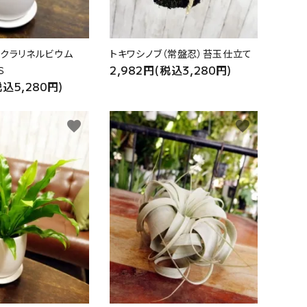
・クラリネルビウム
トキワシノブ（常盤忍）苔玉仕立て
2,982円(税込3,280円)
Ｓ
税込5,280円)
favorite
favorite