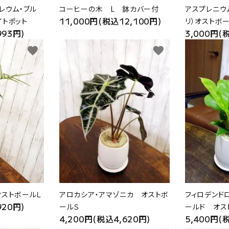
レウム・ブル
コーヒーの木 L 鉢カバー付
アスプレニウ
11,000円(税込12,100円)
イトポット
リ）オストボ
993円)
3,000円(
favorite
favorite
オストボールＬ
アロカシア・アマゾニカ オストボ
フィロデンド
920円)
ールＳ
ールド オス
4,200円(税込4,620円)
5,400円(