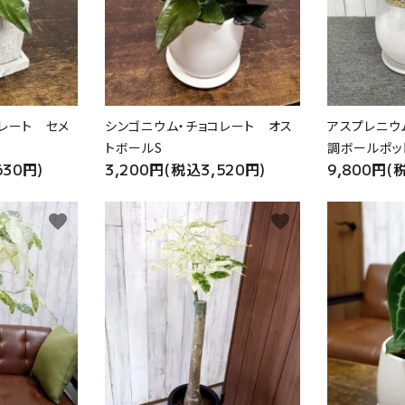
レート セメ
シンゴニウム・チョコレート オス
アスプレニウ
トボールS
調ボールポッ
630円)
3,200円(税込3,520円)
9,800円(
favorite
favorite