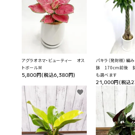
プライバシーポリシー
特定商取引法について
お問い合わせ
アグラオネマ・ビューティー オス
パキラ（発財樹）編み
トボールM
鉢 170cm前後 
5,800円(税込6,380円)
も選べます
21,000円(税込2
favorite