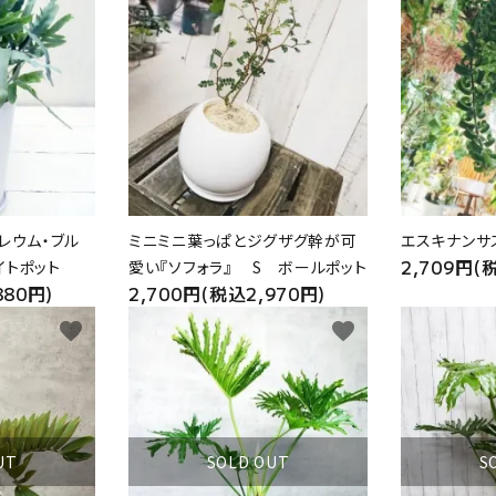
レウム・ブル
ミニミニ葉っぱとジグザグ幹が可
エスキナンサ
2,709円(
イトポット
愛い『ソフォラ』 S ボールポット
880円)
2,700円(税込2,970円)
favorite
favorite
UT
SOLD OUT
S