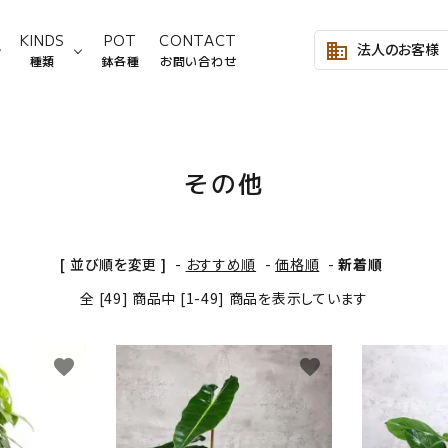
KINDS
POT
CONTACT
法人のお客様
business
種類
鉢各種
お問い合わせ
～2,999円
サンスベリア
Lサイズ
3,000～4,999円
モンステ
その他
Mサイズ
8,000～9,999円
シェフレラ類
10,000～19,999円
フィカス
[ 並び順を変更 ]
-
おすすめ順
-
価格順
-
新着順
塊根植物
ヤシ類
全 [49] 商品中 [1-49] 商品を表示しています
ビカクシダ
その他
favorite
favorite