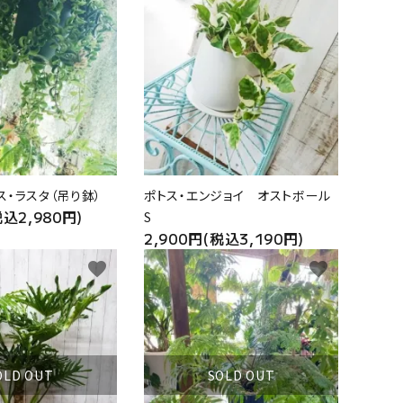
ス・ラスタ（吊り鉢）
ポトス・エンジョイ オストボール
税込2,980円)
S
2,900円(税込3,190円)
favorite
favorite
OLD OUT
SOLD OUT