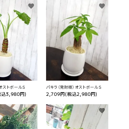
favorite
favorite
オストボールＳ
パキラ（発財樹）オストボールＳ
税込3,980円)
2,709円(税込2,980円)
favorite
favorite