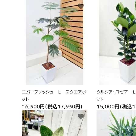
favorite
エバーフレッシュ Ｌ スクエアポ
クルシア・ロゼア 
ット
ット
16,300円(税込17,930円)
15,000円(税込1
favorite