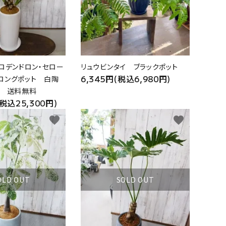
ィロデンドロン・セロー
リュウビンタイ ブラックポット
6,345円(税込6,980円)
ロングポット 白陶
ト 送料無料
(税込25,300円)
favorite
favorite
OLD OUT
SOLD OUT