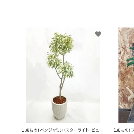
favorite
１点もの！ベンジャミン・スターライト・ビュー
1点もの！