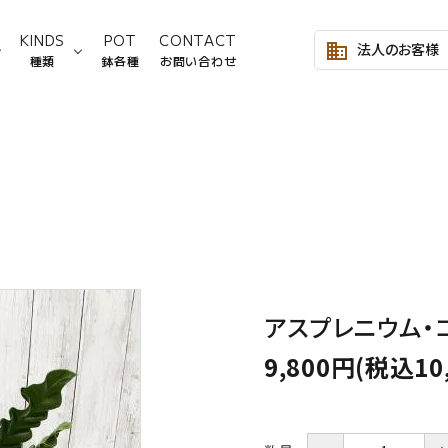
KINDS
POT
CONTACT
法人のお客様
business
種類
鉢各種
お問い合わせ
～2,999円
サンスベリア
Lサイズ
3,000～4,999円
モンステ
Mサイズ
8,000～9,999円
シェフレラ類
10,000～19,999円
フィカス
塊根植物
ヤシ類
アスプレニウム・
ビカクシダ
その他
9,800円(税込10