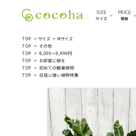
SIZE
PRICE
サイズ
価格
TOP
>
サイズ
>
Mサイズ
TOP
>
その他
Sサイズ
TOP
>
8,000～9,999円
TOP
>
お部屋に緑を
ACCOUNT MENU
TOP
>
初めての観葉植物
ようこそ ゲスト 様
TOP
>
日陰に強い植物特集
新規会員登録
ログイン
種類から探す
サイズから探す
価格から探す