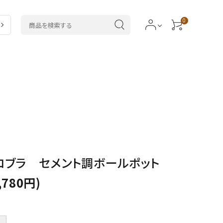
0
ラ
5,000～7,999円
ドラセナ類
類
20,000円～
カラテア類
サボテン・
多肉植物
コブラ セメント調ボールポット
,780円)