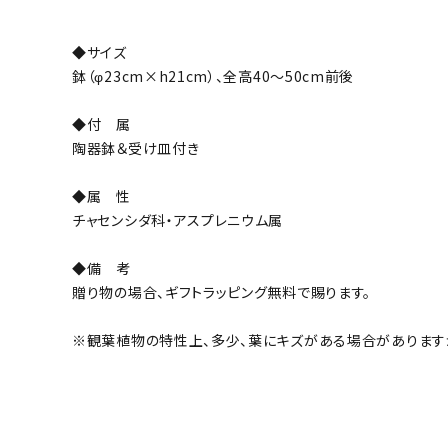
◆サイズ
鉢（φ23cm×h21cm）、全高40～50cm前後
◆付 属
陶器鉢＆受け皿付き
◆属 性
チャセンシダ科・アスプレニウム属
◆備 考
贈り物の場合、ギフトラッピング無料で賜ります。
※観葉植物の特性上、多少、葉にキズがある場合があります