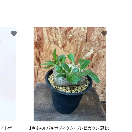
favorite
favorite
ワイトボー
1点もの！パキポディウム・ブレビカウレ 恵比