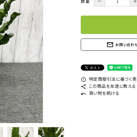
数量
－
mail_outline
お問い合わ
特定商取引法に基づく表記
error_outline
この商品を友達に教える
share
買い物を続ける
undo