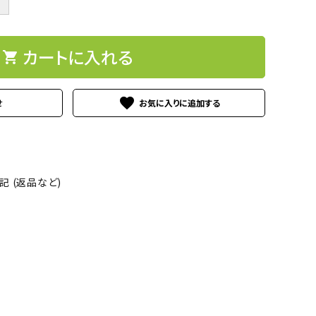
＋
カートに入れる
shopping_cart
favorite
せ
 (返品など)