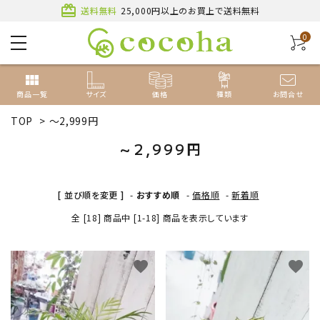
card_giftcard
送料無料
25,000円以上のお買上で送料無料
0
view_module
商品一覧
サイズ
価格
種類
お問合せ
TOP
>
～2,999円
～2,999円
ACCOUNT MENU
[ 並び順を変更 ]
-
おすすめ順
-
価格順
-
新着順
ようこそ ゲスト 様
全 [18] 商品中 [1-18] 商品を表示しています
新規会員登録
ログイン
favorite
favorite
種類から探す
サイズから探す