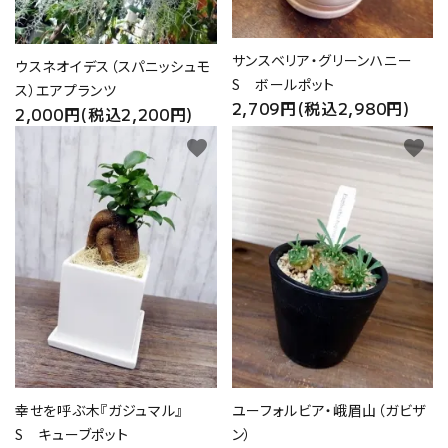
サンスベリア・グリーンハニー
ウスネオイデス（スパニッシュモ
S ボールポット
ス）エアプランツ
2,709円(税込2,980円)
2,000円(税込2,200円)
favorite
favorite
幸せを呼ぶ木『ガジュマル』
ユーフォルビア・峨眉山（ガビザ
S キューブポット
ン）