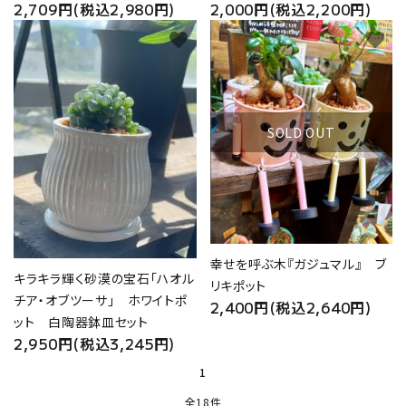
2,709円(税込2,980円)
2,000円(税込2,200円)
favorite
favorite
SOLD OUT
幸せを呼ぶ木『ガジュマル』 ブ
キラキラ輝く砂漠の宝石「ハオル
リキポット
チア・オブツーサ」 ホワイトポ
2,400円(税込2,640円)
ット 白陶器鉢皿セット
2,950円(税込3,245円)
1
全18件