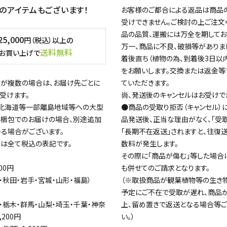
のアイテムもございます！
お客様のご都合による返品は商品
受けできません。ご検討の上ご注文
品の品質、運搬には万全を期してお
25,000
円（税込）以上の
万一、商品に不良、破損等がありま
送料無料
お買い上げで
着後直ち（植物の為、到着後3日以
をお願いします。交換または返金等
が複数の場合は、お届け先ごとに
ていただきます。
受けます。
尚、発送後のキャンセルはお受けで
北海道等一部離島地域等への大型
●商品の受取り拒否（キャンセル）
梱包でのお届けの場合、別途追加
品発送後、正当な理由がなく、「受
る場合がございます。
「長期不在返送」されますと、往復
は全て税込の表記です。
数料が発生します。
その際に「商品が傷む」等した場合
00円
も併せてのご請求となります。
・秋田・岩手・宮城・山形・福島）
（※取扱商品が観葉植物等の生き物
予定にご不在で受取が遅れ、商品
城・栃木・群馬・山梨・埼玉・千葉・神奈
上、留め置きで返送となる場合等ご
,200円
い。）