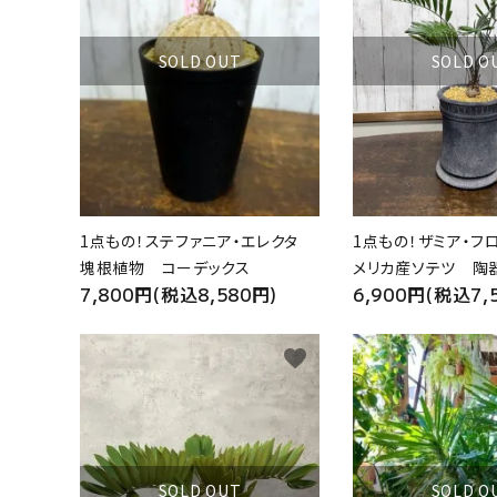
SOLD OUT
SOLD O
1点もの！ステファニア・エレクタ
1点もの！ザミア・フ
塊根植物 コーデックス
メリカ産ソテツ 陶
7,800円(税込8,580円)
6,900円(税込7,
favorite
SOLD OUT
SOLD O