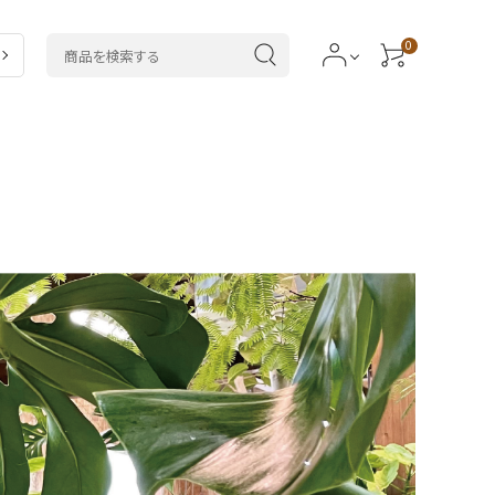
0
ラ
5,000～7,999円
ドラセナ類
類
20,000円～
カラテア類
サボテン・
多肉植物