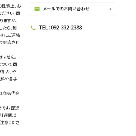
の性質上、お
メールでのお問い合わせ
mail
ください。商
りますが、
TEL : 092-332-2388
したら、到
call
内）にご連絡
で対応させ
きません。
について商
取拒否」や
送料や各手
は商品代金
です。配達
が1週間以
注意くださ