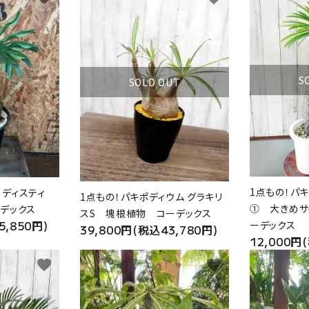
S
SOLD OUT
1点もの！パキ
 ディスティ
1点もの！パキポディウム グラキリ
① 大きめサ
デックス
スS 塊根植物 コーデックス
5,850円)
ーデックス
39,800円(税込43,780円)
12,000円
favorite
favorite