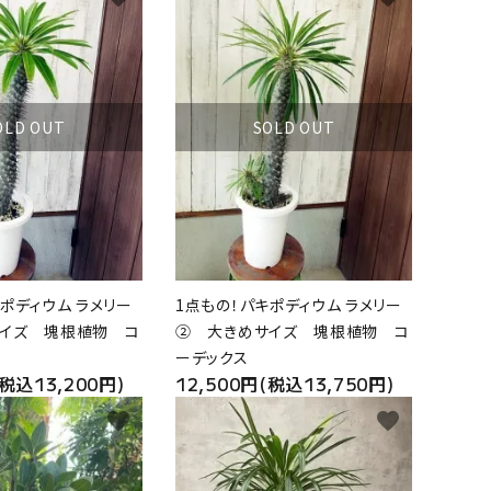
OLD OUT
SOLD OUT
ポディウム ラメリー
1点もの！パキポディウム ラメリー
イズ 塊根植物 コ
② 大きめサイズ 塊根植物 コ
ーデックス
(税込13,200円)
12,500円(税込13,750円)
favorite
favorite