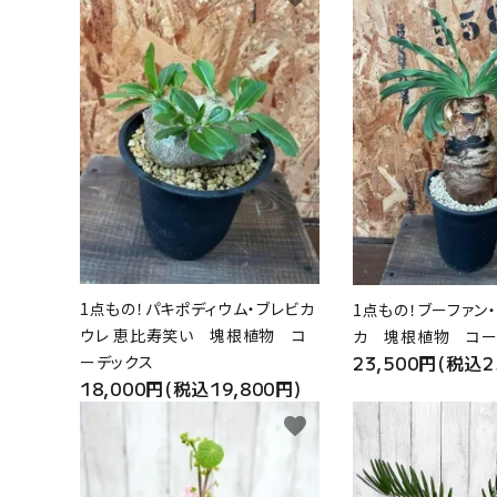
1点もの！パキポディウム・ブレビカ
1点もの！ブーファン・
ウレ 恵比寿笑い 塊根植物 コ
カ 塊根植物 コー
23,500円(税込2
ーデックス
18,000円(税込19,800円)
favorite