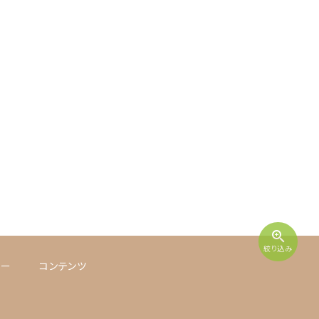
zoom_in
絞り込み
シー
コンテンツ