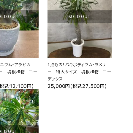
OLD OUT
SOLD OUT
デニウム・アラビカ
1点もの！パキポディウム・ラメリ
ー 塊根植物 コー
ー 特大サイズ 塊根植物 コー
デックス
(税込12,100円)
25,000円(税込27,500円)
favorite
OLD OUT