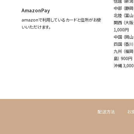
信越 （新潟・
中部 （静岡
AmazonPay
北陸 （富山
amazonで利用しているカードと住所がお使
関西 （大阪
いいただけます。
1,000円
中国 （岡山
四国 （香川
九州 （福
島） 900円
沖縄 3,00
配送方法
お