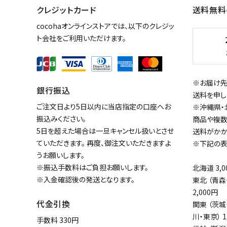
クレジットカード
送料無料
cocohaオンラインストアでは、以下のクレジッ
カテゴリー
ト会社をご利用いただけます。
※お届け先
銀行振込
検索する
送料を申し
ご注文日より5日以内に当店指定の口座へお
※沖縄県・
振込みください。
商品や複数
5日を超えた場合は一旦キャンセル扱いとさせ
送料がかか
ていただきます。 再度、御注文いただきますよ
※下記の表
うお願いします。
※振込手数料はご負担お願いします。
北海道 3,0
※入金確認後の発送となります。
東北 （青森
2,000円
代金引換
関東 （茨
川・東京） 1
手数料 330円