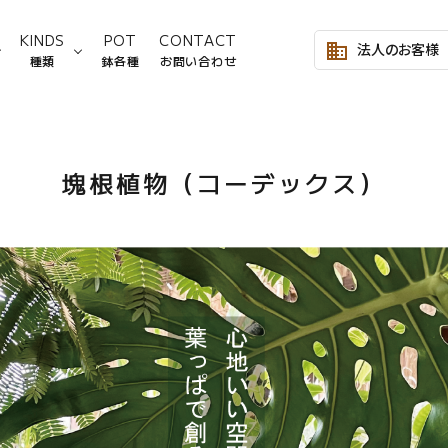
KINDS
POT
CONTACT
法人のお客様
business
種類
鉢各種
お問い合わせ
～2,999円
サンスベリア
Lサイズ
3,000～4,999円
モンステ
塊根植物（コーデックス）
Mサイズ
8,000～9,999円
シェフレラ類
10,000～19,999円
フィカス
塊根植物
ヤシ類
ビカクシダ
その他