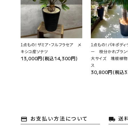
1点もの！ザミア・フルフラセア メ
1点もの！パキポディ
キシコ産ソテツ
ー 枝分かれブラン
13,000円(税込14,300円)
大サイズ 塊根植物
ス
30,800円(税込3
お支払い方法について
送
payment
local_shipping
キーワード