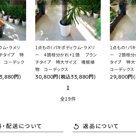
ウム・ラメリ
1点もの！パキポディウム・ラメリ
1点もの！パキ
チタイプ 特
ー 4頭枝分かれ+１頭 ブラン
ー 2頭枝分
 コーデック
チタイプ 特大サイズ 塊根植
タイプ 特
物 コーデックス
コーデックス
3,880円)
30,800円(税込33,880円)
29,800円
1
全19件
close
料・配送について
返品について
replay