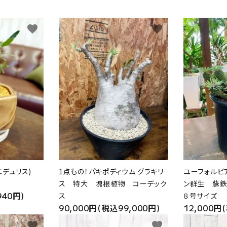
favorite
favorite
エデュリス)
1点もの！パキポディウム グラキリ
ユーフォルビ
ス 特大 塊根植物 コーデック
ン群生 蘇
940円)
ス
８号サイズ
90,000円(税込99,000円)
12,000円
favorite
favorite