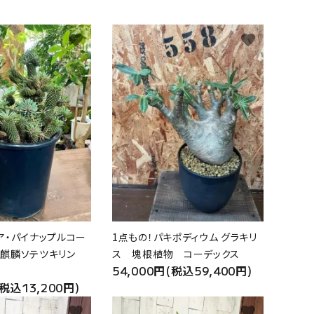
favorite
favorite
ア・パイナップルコー
1点もの！パキポディウム グラキリ
鉄麒麟ソテツキリン
ス 塊根植物 コーデックス
54,000円(税込59,400円)
(税込13,200円)
favorite
favorite