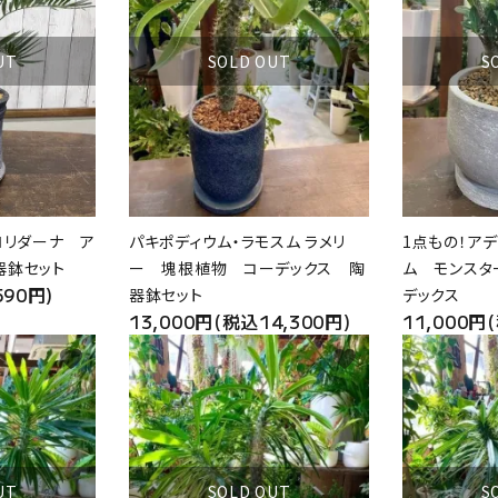
UT
SOLD OUT
S
ロリダーナ ア
パキポディウム・ラモスム ラメリ
1点もの！ア
器鉢セット
ー 塊根植物 コーデックス 陶
ム モンスタ
590円)
器鉢セット
デックス
13,000円(税込14,300円)
11,000円
favorite
favorite
UT
SOLD OUT
S