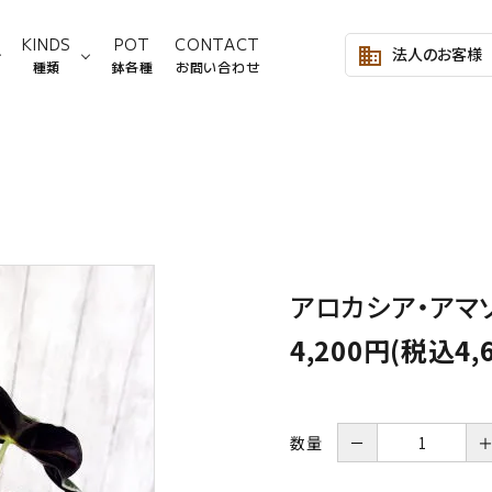
KINDS
POT
CONTACT
法人のお客様
business
種類
鉢各種
お問い合わせ
～2,999円
サンスベリア
Lサイズ
3,000～4,999円
モンステ
Mサイズ
8,000～9,999円
シェフレラ類
10,000～19,999円
フィカス
アロカシア・アマ
塊根植物
ヤシ類
4,200円(税込4,
ビカクシダ
その他
数量
－