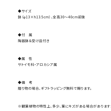
◆サイズ
鉢（φ13×h13.5cm）、全高30～40cm前後
◆付 属
陶器鉢＆受け皿付き
◆属 性
サトイモ科・アロカシア属
◆備 考
贈り物の場合、ギフトラッピング無料で賜ります。
※観葉植物の特性上、多少、葉にキズがある場合があります