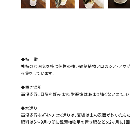
◆特 徴
独特の雰囲気を持つ個性の強い観葉植物アロカシア・アマゾ
る葉をしています。
◆置き場所
高温多湿、日陰を好みます。耐寒性はあまり強くないので、冬
◆水遣り
高温多湿を好むので水遣りは、夏場は土の表面が乾いたらたっ
肥料は5～9月の間に観葉植物用の置き肥などを2ヶ月に1回