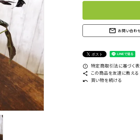
mail_outline
お問い合わ
特定商取引法に基づく表記
error_outline
この商品を友達に教える
share
買い物を続ける
undo