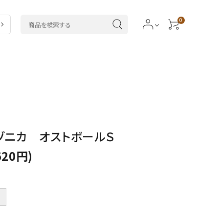
0
ラ
5,000～7,999円
ドラセナ類
類
20,000円～
カラテア類
ゾニカ オストボールＳ
サボテン・
多肉植物
620円)
＋