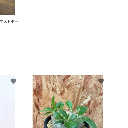
 オストボー
favorite
favorite