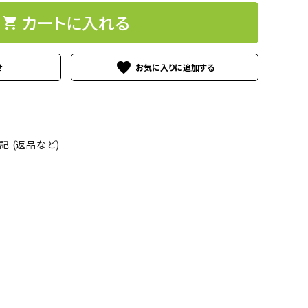
カートに入れる
shopping_cart
favorite
せ
 (返品など)