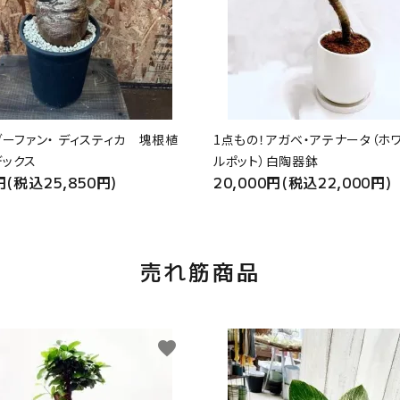
ブーファン・ ディスティカ 塊根植
1点もの！アガベ・アテナータ（ホ
デックス
ルポット）白陶器鉢
円(税込25,850円)
20,000円(税込22,000円)
売れ筋商品
favorite