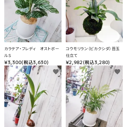
価格から探す
プライバシーポリシー
特定商取引法について
カラテア・フレディ オストボー
コウモリラン（ビカクシダ）苔玉
お問い合わせ
ルＳ
仕立て
¥3,300(税込3,630)
¥2,982(税込3,280)
favorite
favorite