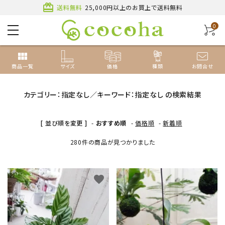
card_giftcard
送料無料
25,000円以上のお買上で送料無料
0
view_module
商品一覧
サイズ
価格
種類
お問合せ
カテゴリー：指定なし／キーワード：指定なし の検索結果
[ 並び順を変更 ]
-
おすすめ順
-
価格順
-
新着順
ACCOUNT MENU
ようこそ ゲスト 様
280件の商品が見つかりました
新規会員登録
ログイン
favorite
favorite
種類から探す
サイズから探す