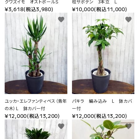
クワズイモ オストボールＳ
柱サボテン 3本立 Ｌ
¥3,618(税込3,980)
¥10,000(税込11,000)
favorite
favorite
ユッカ・エレファンティペス（青年
パキラ 編み込み L 鉢カバ
の木）L 鉢カバー付
ー付
¥12,000(税込13,200)
¥12,000(税込13,200)
favorite
favorite