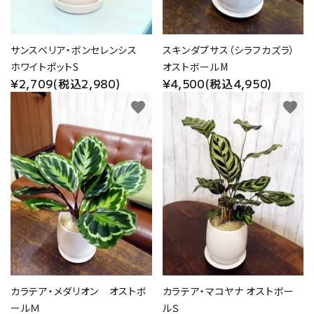
サンスベリア・ボンセレンシス
スキンダプサス（シラフカズラ）
ホワイトポットS
オストボールM
¥2,709(税込2,980)
¥4,500(税込4,950)
favorite
favorite
カラテア・メダリオン オストボ
カラテア・マコヤナ オストボー
ールＭ
ルＳ