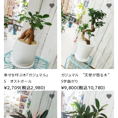
favorite
favorite
幸せを呼ぶ木『ガジュマル』
ガジュマル ”天使が宿る木”
S オストボール
S字曲がり
¥2,709(税込2,980)
¥9,800(税込10,780)
favorite
favorite