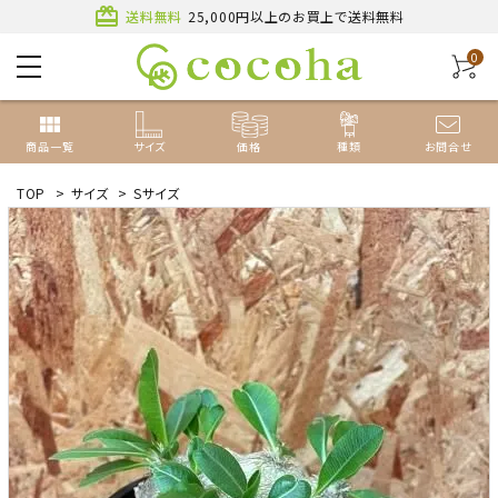
card_giftcard
送料無料
25,000円以上のお買上で送料無料
0
view_module
商品一覧
サイズ
価格
種類
お問合せ
TOP
>
サイズ
>
Sサイズ
ACCOUNT MENU
ようこそ ゲスト 様
新規会員登録
ログイン
種類から探す
サイズから探す