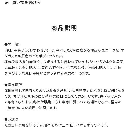
買い物を続ける
undo
商品説明
◆特 徴
「恵比寿笑い（えびすわらい）」は、平べったく横に広がる塊茎がユニークな、マ
ダガスカル原産のパキポディウムです。
横幅で最大８０cm近くにも成長すると言われています。ショウガのような塊茎
は成長とともに肥大し、黄色の花を咲かせ花後に枝が分岐し肥大します。福
を呼びそうな恵比寿笑いと言う名前も魅力の一つです。
◆置き場所
年間を通して日当たりのよい場所を好みます。日光不足になると幹が細くなる
ため、丸い形状を保つには積極的に日に当てた方がよいです。春～秋は戸外
でも育てられます。冬は休眠期になり寒さに弱いので冬場はなるべく屋内の
日当たりのよい場所で管理します。
◆水遣り
乾燥した環境を好みます。春から秋は土が乾いてから水を与えます。