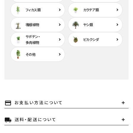
フィカス類
カラテア類
塊根植物
ヤシ類
サボテン・
ビカクシダ
多肉植物
その他
お支払い方法について
payment
送料・配送について
local_shipping