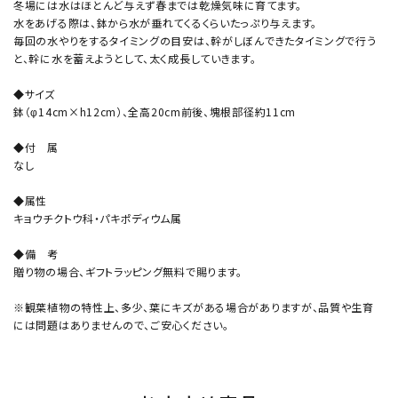
冬場には水はほとんど与えず春までは乾燥気味に育てます。
水をあげる際は、鉢から水が垂れてくるくらいたっぷり与えます。
毎回の水やりをするタイミングの目安は、幹がしぼんできたタイミングで行う
と、幹に水を蓄えようとして、太く成長していきます。
◆サイズ
鉢（φ14cm×h12cm）、全高20cm前後、塊根部径約11cm
◆付 属
なし
◆属性
キョウチクトウ科・パキポディウム属
◆備 考
贈り物の場合、ギフトラッピング無料で賜ります。
※観葉植物の特性上、多少、葉にキズがある場合がありますが、品質や生育
には問題はありませんので、ご安心ください。