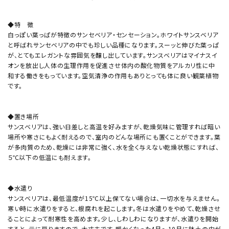
◆特 徴
白っぽい葉っぱが特徴のサンセベリア・センセーション。ホワイトサンスベリア
と呼ばれサンセベリアの中でも珍しい品種になります。スーッと伸びた葉っぱ
が、とてもエレガントな雰囲気を醸し出しています。サンスベリアはマイナスイ
オンを放出し人体の生理作用を促進させ体内の酸化物質をアルカリ性に中
和する働きをもっています。空気清浄の作用もありとっても体に良い観葉植物
です。
◆置き場所
サンスベリアは、強い日差しと高温を好みますが、乾燥気味に管理すれば暗い
場所や寒さにもよく耐えるので、室内のどんな場所にも置くことができます。葉
が多肉質のため、乾燥には非常に強く、水を全く与えない乾燥状態にすれば、
５℃以下の低温にも耐えます。
◆水遣り
サンスベリアは、最低温度が15℃以上保てない場合は、一切水を与えません。
寒い時に水遣りをすると、根腐れを起こします。冬は水遣りをやめて、乾燥させ
ることによって耐寒性を高めます。少し、しわしわになりますが、水遣りを開始
すると、元に戻りますので、大丈夫です。暖かくなった4月～10月に鉢土の中が