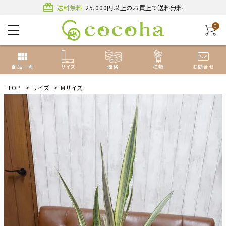
card_giftcard
送料無料
25,000円以上のお買上で送料無料
0
view_module
商品一覧
サイズ
価格
種類
お問合せ
TOP
>
サイズ
>
Mサイズ
ACCOUNT MENU
ようこそ ゲスト 様
新規会員登録
ログイン
種類から探す
サイズから探す