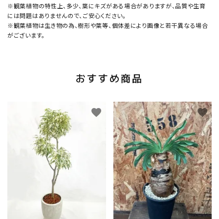
※観葉植物の特性上、多少、葉にキズがある場合がありますが、品質や生育
には問題はありませんので、ご安心ください。
※観葉植物は生き物の為、樹形や葉等、個体差により画像と若干異なる場合
がございます。
おすすめ商品
favorite
favorite