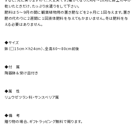
乾いたときだけ、たっぷり水遣りをして下さい。
肥料は５～９月の間に観葉植物用の置き肥などを２ヶ月に１回与えます。置き
肥の代わりに２週間に１回液体肥料を与えてもかまいません。冬は肥料を与
える必要はありません。
◆サイズ
鉢（□15cm×h24cm）、全高60～80cm前後
◆付 属
陶器鉢＆受け皿付き
◆属 性
リュウゼツラン科・サンスベリア属
◆備 考
贈り物の場合、ギフトラッピング無料で賜ります。