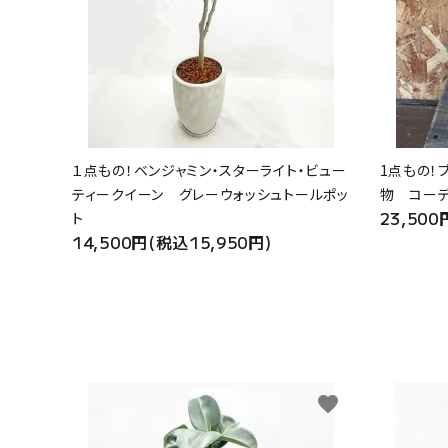
１点もの！ベンジャミン・スターライト・ビュー
1点もの！
ティークイーン グレーウォッシュトールポッ
物 コー
23,500
ト
14,500円(税込15,950円)
favorite