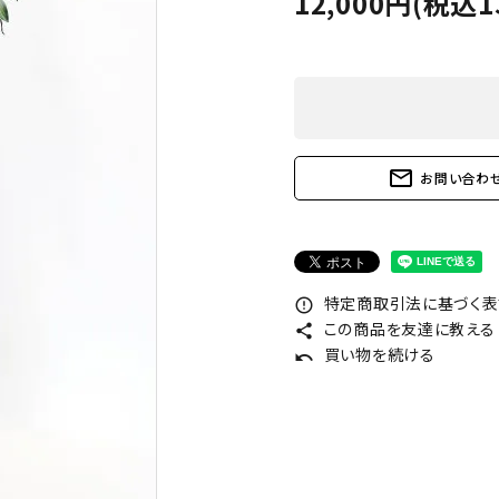
12,000円(税込1
mail_outline
お問い合わ
特定商取引法に基づく表記
error_outline
この商品を友達に教える
share
買い物を続ける
undo