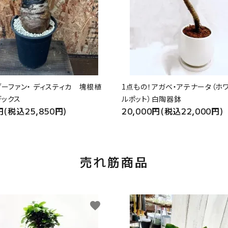
ブーファン・ ディスティカ 塊根植
1点もの！アガベ・アテナータ（ホ
デックス
ルポット）白陶器鉢
円(税込25,850円)
20,000円(税込22,000円)
売れ筋商品
favorite