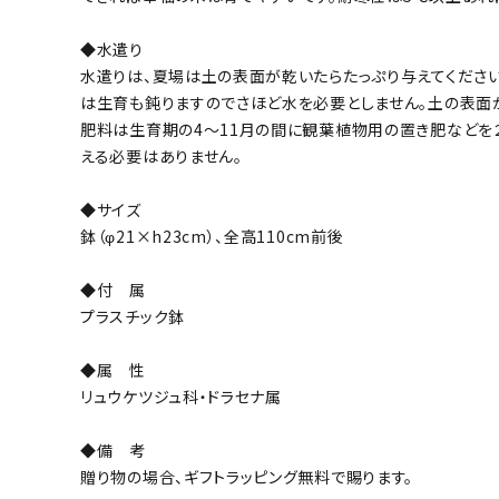
◆水遣り
水遣りは、夏場は土の表面が乾いたらたっぷり与えてください
は生育も鈍りますのでさほど水を必要としません。土の表面
肥料は生育期の4～11月の間に観葉植物用の置き肥などを
える必要はありません。
◆サイズ
鉢（φ21×h23cm）、全高110cm前後
◆付 属
プラスチック鉢
◆属 性
リュウケツジュ科・ドラセナ属
◆備 考
贈り物の場合、ギフトラッピング無料で賜ります。