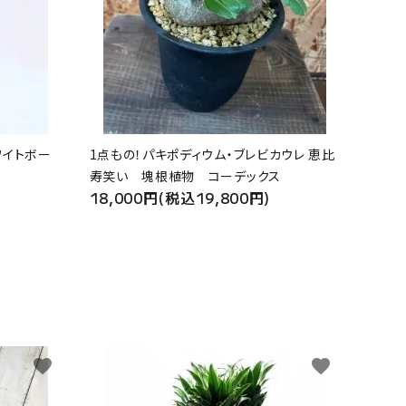
ワイトボー
1点もの！パキポディウム・ブレビカウレ 恵比
寿笑い 塊根植物 コーデックス
18,000円(税込19,800円)
favorite
favorite