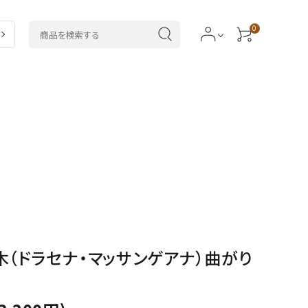
0
ラ
5,000～7,999円
ドラセナ類
類
20,000円～
カラテア類
サボテン・
多肉植物
木（ドラセナ・マッサンゲアナ）曲がり