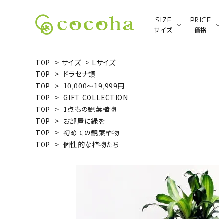
SIZE
PRICE
サイズ
価格
TOP
>
サイズ
>
Lサイズ
TOP
>
ドラセナ類
Sサイズ
TOP
>
10,000～19,999円
TOP
>
GIFT COLLECTION
ACCOUNT MENU
TOP
>
1点もの観葉植物
ようこそ ゲスト 様
TOP
>
お部屋に緑を
TOP
>
初めての観葉植物
新規会員登録
ログイン
TOP
>
個性的な植物たち
種類から探す
サイズから探す
価格から探す