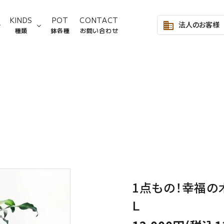
KINDS
POT
CONTACT
法人のお客様
business
種類
鉢各種
お問い合わせ
～2,999円
サンスベリア
Lサイズ
3,000～4,999円
モンステ
Mサイズ
8,000～9,999円
シェフレラ類
10,000～19,999円
フィカス
塊根植物
ヤシ類
ビカクシダ
その他
1点もの！幸福の
Ｌ