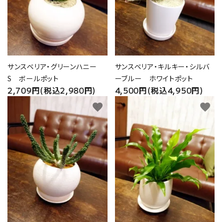
サンスベリア・グリーンハニー
サンスベリア・キルキー・シルバ
S ボールポット
ーブルー ホワイトポット
2,709円(税込2,980円)
4,500円(税込4,950円)
favorite
favorite