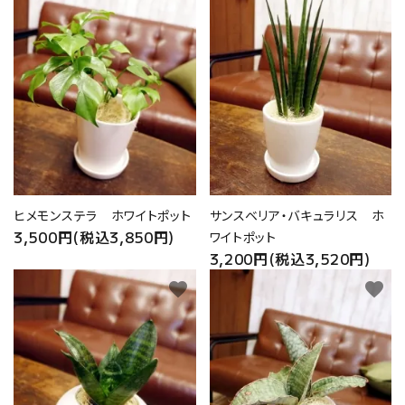
ヒメモンステラ ホワイトポット
サンスベリア・バキュラリス ホ
3,500円(税込3,850円)
ワイトポット
3,200円(税込3,520円)
favorite
favorite