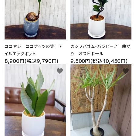
ココヤシ ココナッツの実 ア
カシワバゴム・バンビーノ 曲が
イルエッグポット
り オストボール
8,900円(税込9,790円)
9,500円(税込10,450円)
favorite
favorite