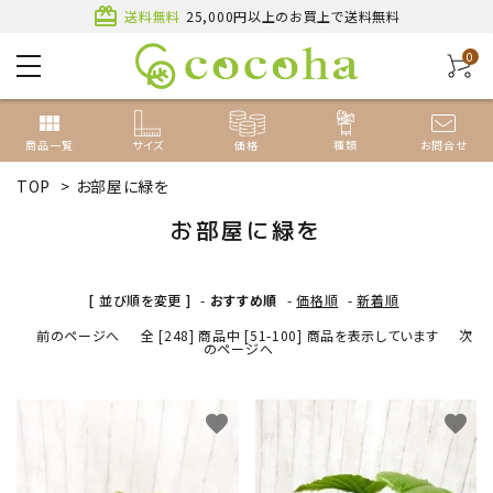
card_giftcard
送料無料
25,000円以上のお買上で送料無料
0
view_module
商品一覧
サイズ
価格
種類
お問合せ
TOP
>
お部屋に緑を
お部屋に緑を
ACCOUNT MENU
[ 並び順を変更 ]
-
おすすめ順
-
価格順
-
新着順
ようこそ ゲスト 様
前のページへ
全 [248] 商品中 [51-100] 商品を表示しています
次
のページへ
新規会員登録
ログイン
種類から探す
favorite
favorite
サイズから探す