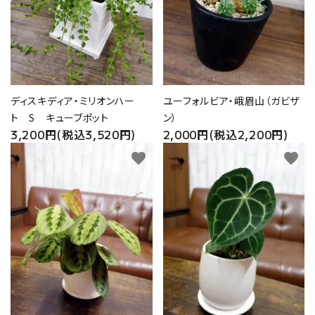
ディスキディア・ミリオンハー
ユーフォルビア・峨眉山（ガビザ
ト S キューブポット
ン）
3,200円(税込3,520円)
2,000円(税込2,200円)
favorite
favorite