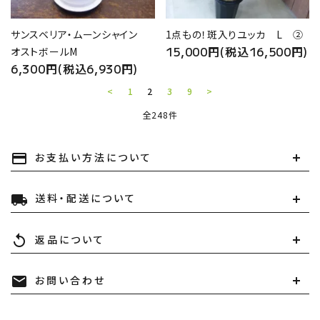
サンスベリア・ムーンシャイン
1点もの！斑入りユッカ L ②
15,000円(税込16,500円)
オストボールM
6,300円(税込6,930円)
<
1
2
3
9
>
全248件
お支払い方法について
payment
キーワード
送料・配送について
local_shipping
カテゴリー
返品について
replay
お問い合わせ
mail
検索する