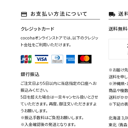
プライバシーポリシー
お支払い方法について
送
payment
local_shipping
キーワード
特定商取引法について
クレジットカード
送料無料
cocohaオンラインストアでは、以下のクレジッ
お問い合わせ
カテゴリー
ト会社をご利用いただけます。
※お届け先
銀行振込
検索する
送料を申し
ご注文日より5日以内に当店指定の口座へお
※沖縄県・
振込みください。
商品や複数
5日を超えた場合は一旦キャンセル扱いとさせ
送料がかか
ていただきます。 再度、御注文いただきますよ
※下記の表
うお願いします。
※振込手数料はご負担お願いします。
北海道 3,0
※入金確認後の発送となります。
東北 （青森