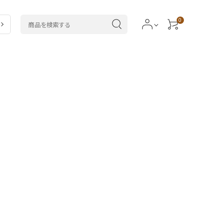
0
ラ
5,000～7,999円
ドラセナ類
類
20,000円～
カラテア類
サボテン・
多肉植物