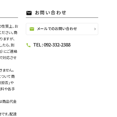
お問い合わせ
mail
の性質上、お
メールでのお問い合わせ
mail
ください。商
りますが、
TEL : 092-332-2388
したら、到
call
内）にご連絡
で対応させ
きません。
について商
取拒否」や
送料や各手
は商品代金
です。配達